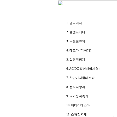
1. 멀티메타
2. 클램프메타
3. 누설전류계
4. 레코다 (기록계)
5. 절연저항계
6. AC/DC 절연내압시험기
7. 차단기시험테스타
8. 접지저항계
9. 다기능계측기
10. 배터리테스타
11. 소형전력계