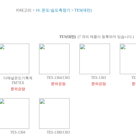
카테고리 >
16. 온도/습도측정기
>
TES(대만)
TES(대만)
(7 개의 제품이 등록되어 있습니다.)
TES-1364/1365
TES-1363
TE
다채널온도기록계
TM7XX
문의요망
문의요망
문
문의요망
TES-1304
TES-1300/1303