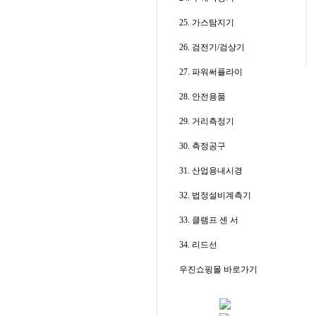
25. 가스탐지기
26. 검전기/검상기
27. 파워써플라이
28. 안전용품
29. 거리측정기
30. 측정공구
31. 산업용내시경
32. 법정설비계측기
33. 클램프 센 서
34. 리드선
우진쇼핑몰 바로가기