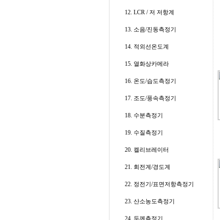
12. LCR / 저 저항계
13. 소음/진동측정기
14. 적외선온도계
15. 열화상카메라
16. 온도/습도측정기
17. 조도/풍속측정기
18. 수분측정기
19. 수질측정기
20. 켈리브레이터
21. 회전계/경도계
22. 정전기/표면저항측정기
23. 산소농도측정기
24. 두께측정기