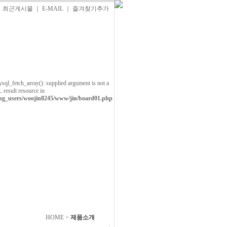
｜
최근게시물
｜
E-MAIL
｜
즐겨찾기추가
ysql_fetch_array(): supplied argument is not a
result resource in
ing_users/woojin8245/www/jin/board01.php
HOME
>
제품소개