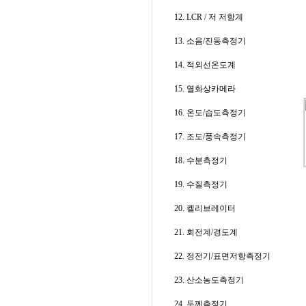
12. LCR / 저 저항계
13. 소음/진동측정기
14. 적외선온도계
15. 열화상카메라
16. 온도/습도측정기
17. 조도/풍속측정기
18. 수분측정기
19. 수질측정기
20. 켈리브레이터
21. 회전계/경도계
22. 정전기/표면저항측정기
23. 산소농도측정기
24. 두께측정기