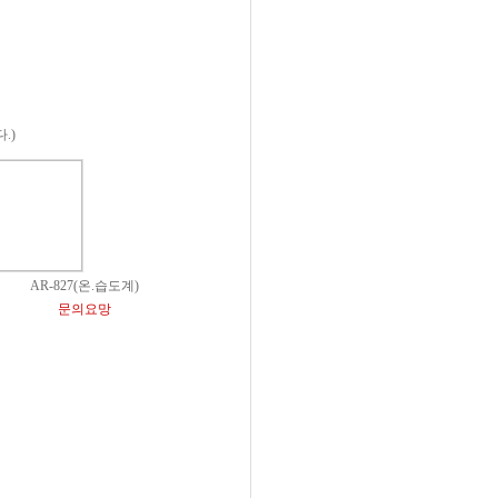
.)
AR-827(온.습도계)
문의요망