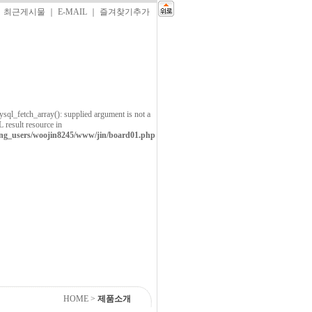
｜
최근게시물
｜
E-MAIL
｜
즐겨찾기추가
ysql_fetch_array(): supplied argument is not a
result resource in
ing_users/woojin8245/www/jin/board01.php
HOME
>
제품소개