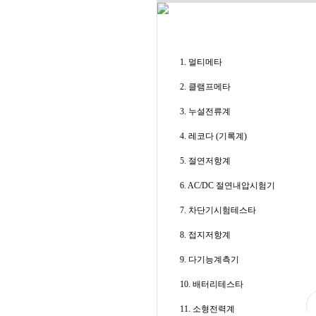
1. 멀티메타
2. 클램프메타
3. 누설전류계
4. 레코다 (기록계)
5. 절연저항계
6. AC/DC 절연내압시험기
7. 차단기시험테스타
8. 접지저항계
9. 다기능계측기
10. 배터리테스타
11. 소형전력계